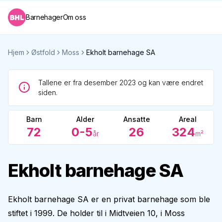
Barnehager
Om oss
Hjem
Østfold
Moss
Ekholt barnehage SA
Tallene er fra desember 2023 og kan være endret
siden.
Barn
Alder
Ansatte
Areal
72
0-5
26
324
år
m²
Ekholt barnehage SA
Ekholt barnehage SA er en privat barnehage som ble
stiftet i 1999. De holder til i Midtveien 10, i Moss