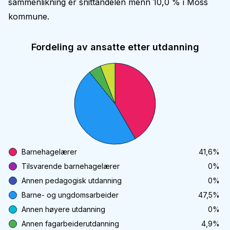
sammenlikning er snittandelen menn 10,0 % i Moss
kommune.
Fordeling av ansatte etter utdanning
Barnehagelærer
41,6
%
Tilsvarende barnehagelærer
0
%
Annen pedagogisk utdanning
0
%
Barne- og ungdomsarbeider
47,5
%
Annen høyere utdanning
0
%
Annen fagarbeiderutdanning
4,9
%