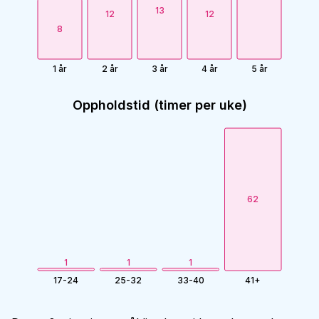
13
12
12
8
1 år
2 år
3 år
4 år
5 år
Oppholdstid (timer per uke)
62
1
1
1
17-24
25-32
33-40
41+