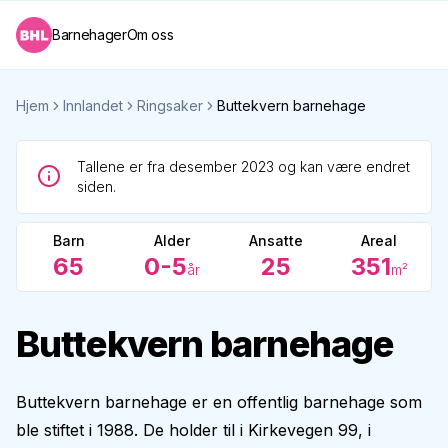
Barnehager
Om oss
Hjem
Innlandet
Ringsaker
Buttekvern barnehage
Tallene er fra desember 2023 og kan være endret
siden.
Barn
Alder
Ansatte
Areal
65
0-5
25
351
år
m²
Buttekvern barnehage
Buttekvern barnehage er en offentlig barnehage som
ble stiftet i 1988. De holder til i Kirkevegen 99, i