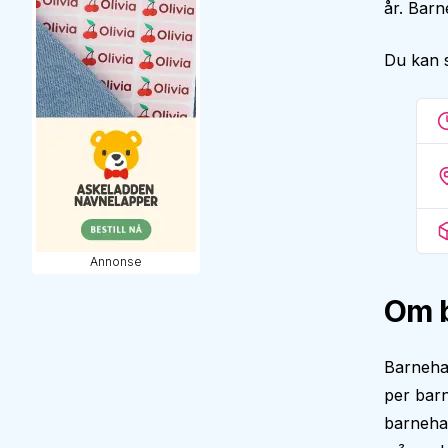
år. Barn
Du kan 
Annonse
Om 
Barneha
per barn
barnehag