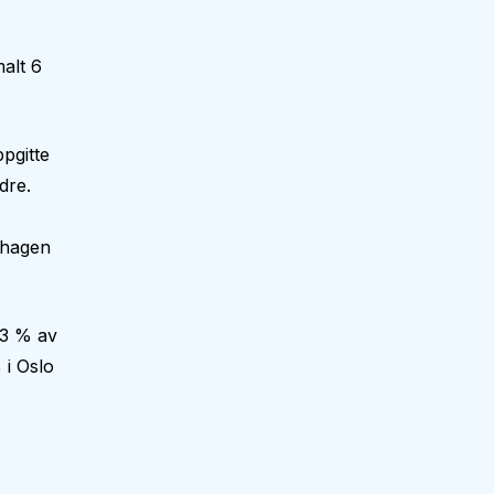
alt 6
pgitte
dre.
nehagen
,3 % av
 i Oslo