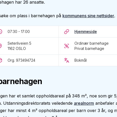
ehagen har 26 ansatte.
søke om plass i barnehagen på
kommunens sine nettsider
.
07:30 - 17:00
Hjemmeside
Seterliveien 5
Ordinær barnehage
1162
OSLO
Privat barnehage
Org. 973494724
Bokmål
barnehagen
gen har et samlet oppholdsareal på 348 m², noe som gir 5
. Utdanningsdirektoratets veiledende
arealnorm
anbefaler 
er har minst 4 m² oppholdsareal per barn over 3 år, og m