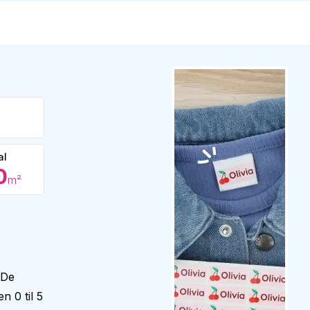
al
0
m²
 De
n 0 til 5