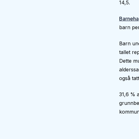
14,5.
Barneha
barn per
Barn und
tallet r
Dette mu
alderssa
også tatt
31,6 % a
grunnbe
kommun