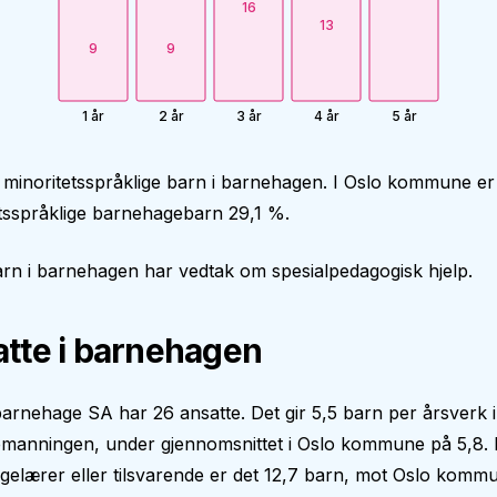
16
13
9
9
1 år
2 år
3 år
4 år
5 år
 minoritetsspråklige barn i barnehagen. I Oslo kommune er
tsspråklige barnehagebarn 29,1 %.
rn i barnehagen har vedtak om spesialpedagogisk hjelp.
tte i barnehagen
arnehage SA har 26 ansatte. Det gir 5,5 barn per årsverk i
manningen, under gjennomsnittet i Oslo kommune på 5,8. 
gelærer eller tilsvarende er det 12,7 barn, mot Oslo kom