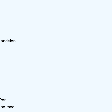
 andelen
Per
mune med