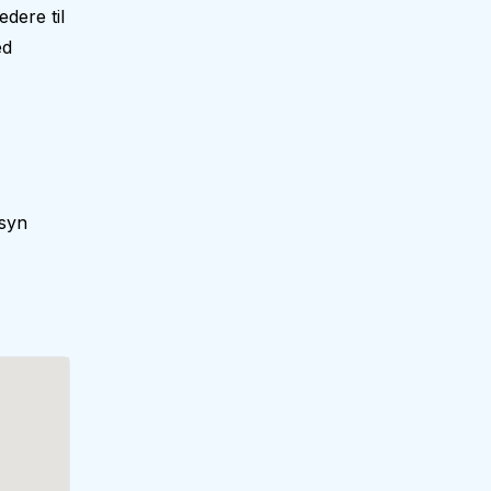
dere til
ed
lsyn