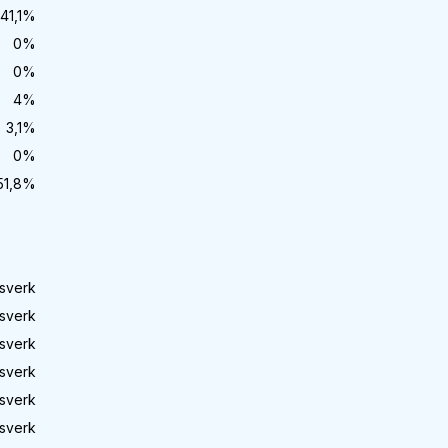
41,1
%
0
%
0
%
4
%
3,1
%
0
%
51,8
%
sverk
sverk
sverk
sverk
sverk
sverk