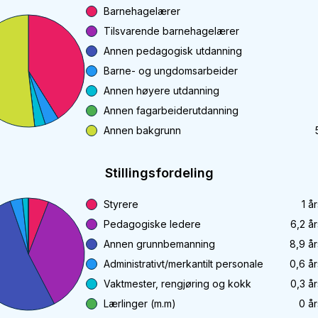
Barnehagelærer
Tilsvarende barnehagelærer
Annen pedagogisk utdanning
Barne- og ungdomsarbeider
Annen høyere utdanning
Annen fagarbeiderutdanning
Annen bakgrunn
Stillingsfordeling
Styrere
1
år
Pedagogiske ledere
6,2
år
Annen grunnbemanning
8,9
år
Administrativt/merkantilt personale
0,6
år
Vaktmester, rengjøring og kokk
0,3
år
Lærlinger (m.m)
0
år