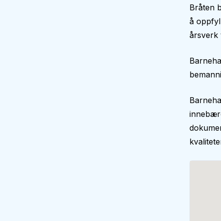
Bråten b
å oppfy
årsverk 
Barneha
bemann
Barnehag
innebære
dokument
kvalitet