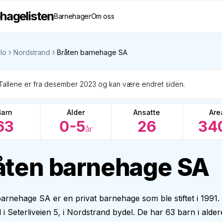
hagelisten
Barnehager
Om oss
lo
Nordstrand
Bråten barnehage SA
Tallene er fra desember 2023 og kan være endret siden.
Barn
Alder
Ansatte
Are
63
0-5
26
34
år
åten barnehage SA
arnehage SA er en privat barnehage som ble stiftet i 1991.
l i Seterliveien 5, i Nordstrand bydel. De har 63 barn i aldere