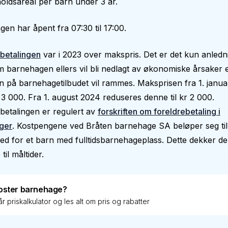
ldsareal per barn under 3 år.
en har åpent fra 07:30 til 17:00.
betalingen
var i 2023 over makspris. Det er det kun anlednin
 barnehagen ellers vil bli nedlagt av økonomiske årsaker e
en på barnehagetilbudet vil rammes. Maksprisen fra 1. janu
 3 000. Fra 1. august 2024 reduseres denne til kr 2 000.
betalingen er regulert av
forskriften om foreldrebetaling i
ger
. Kostpengene ved Bråten barnehage SA beløper seg til
d for et barn med fulltidsbarnehageplass. Dette dekker de 
 til måltider.
oster barnehage?
r priskalkulator og les alt om pris og rabatter