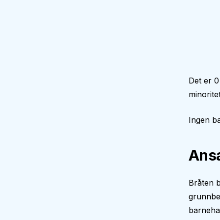
Det er 0
minorite
Ingen ba
Ansa
Bråten b
grunnbe
barneha