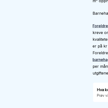
m² oppho
Barnehag
Foreldre
kreve om
kvalitet
er på kr
Foreldre
barneha
per måne
utgiftene
Hva k
Prøv vå