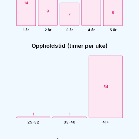
14
9
8
7
1 år
2 år
3 år
4 år
5 år
Oppholdstid (timer per uke)
54
1
1
25-32
33-40
41+