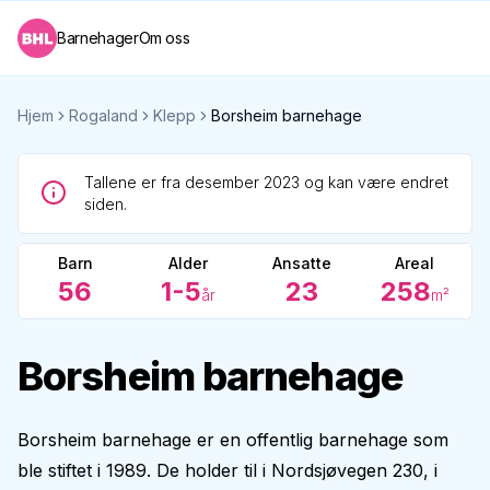
Barnehager
Om oss
Hjem
Rogaland
Klepp
Borsheim barnehage
Tallene er fra desember 2023 og kan være endret
siden.
Barn
Alder
Ansatte
Areal
56
1-5
23
258
år
m²
Borsheim barnehage
Borsheim barnehage er en offentlig barnehage som
ble stiftet i 1989. De holder til i Nordsjøvegen 230, i