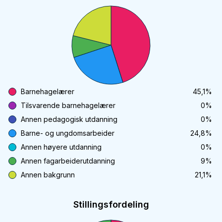
Barnehagelærer
45,1
%
Tilsvarende barnehagelærer
0
%
Annen pedagogisk utdanning
0
%
Barne- og ungdomsarbeider
24,8
%
Annen høyere utdanning
0
%
Annen fagarbeiderutdanning
9
%
Annen bakgrunn
21,1
%
Stillingsfordeling