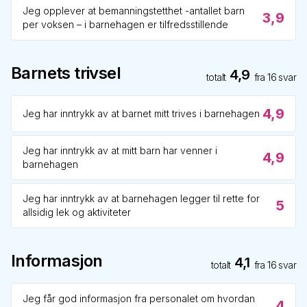
Jeg opplever at bemanningstetthet -antallet barn
3,9
per voksen – i barnehagen er tilfredsstillende
Barnets trivsel
4,9
totalt
fra
16
svar
4,9
Jeg har inntrykk av at barnet mitt trives i barnehagen
Jeg har inntrykk av at mitt barn har venner i
4,9
barnehagen
Jeg har inntrykk av at barnehagen legger til rette for
5
allsidig lek og aktiviteter
Informasjon
4,1
totalt
fra
16
svar
Jeg får god informasjon fra personalet om hvordan
4