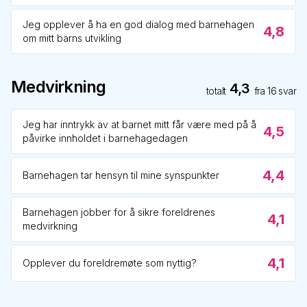
Jeg opplever å ha en god dialog med barnehagen
4,8
om mitt barns utvikling
Medvirkning
4,3
totalt
fra
16
svar
Jeg har inntrykk av at barnet mitt får være med på å
4,5
påvirke innholdet i barnehagedagen
4,4
Barnehagen tar hensyn til mine synspunkter
Barnehagen jobber for å sikre foreldrenes
4,1
medvirkning
4,1
Opplever du foreldremøte som nyttig?