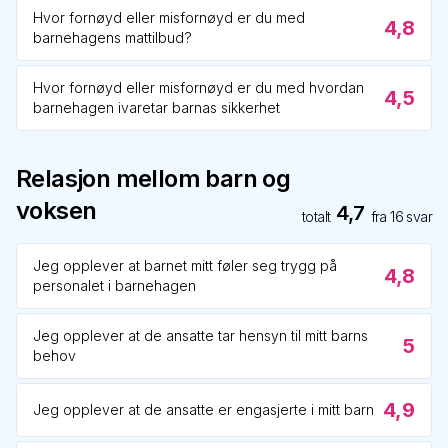
Hvor fornøyd eller misfornøyd er du med
4,8
barnehagens mattilbud?
Hvor fornøyd eller misfornøyd er du med hvordan
4,5
barnehagen ivaretar barnas sikkerhet
Relasjon mellom barn og
voksen
4,7
totalt
fra
16
svar
Jeg opplever at barnet mitt føler seg trygg på
4,8
personalet i barnehagen
Jeg opplever at de ansatte tar hensyn til mitt barns
5
behov
4,9
Jeg opplever at de ansatte er engasjerte i mitt barn