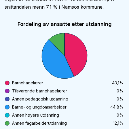
snittandelen menn 7,1 % i Namsos kommune.
Fordeling av ansatte etter utdanning
Barnehagelærer
43,1
%
Tilsvarende barnehagelærer
0
%
Annen pedagogisk utdanning
0
%
Barne- og ungdomsarbeider
44,8
%
Annen høyere utdanning
0
%
Annen fagarbeiderutdanning
12,1
%