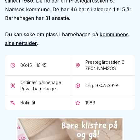
stiftet i 1989. De holder til i Prestegårdsstien 6, i
Namsos kommune. De har 46 barn i alderen 1 til 5 år.
Barnehagen har 31 ansatte.
Du kan søke om plass i barnehagen på
kommunens
sine nettsider
.
Prestegårdsstien 6
06:45 - 16:45
7804
NAMSOS
Ordinær barnehage
Org. 974753928
Privat barnehage
Bokmål
1989