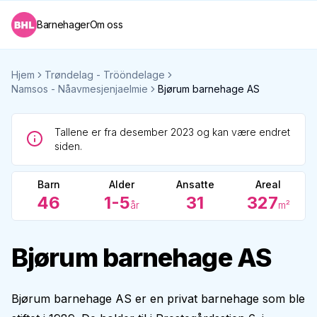
Barnehager
Om oss
Hjem
Trøndelag - Trööndelage
Namsos - Nåavmesjenjaelmie
Bjørum barnehage AS
Tallene er fra desember 2023 og kan være endret
siden.
Barn
Alder
Ansatte
Areal
46
1-5
31
327
år
m²
Bjørum barnehage AS
Bjørum barnehage AS er en privat barnehage som ble