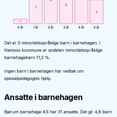
8
7
5
1
0 år
1 år
2 år
3 år
4 år
5 år
Det er 0 minoritetsspråklige barn i barnehagen. I
Namsos kommune er andelen minoritetsspråklige
barnehagebarn 11,2 %.
Ingen barn i barnehagen har vedtak om
spesialpedagogisk hjelp.
Ansatte i barnehagen
Bjørum barnehage AS har 31 ansatte. Det gir 4,8 barn