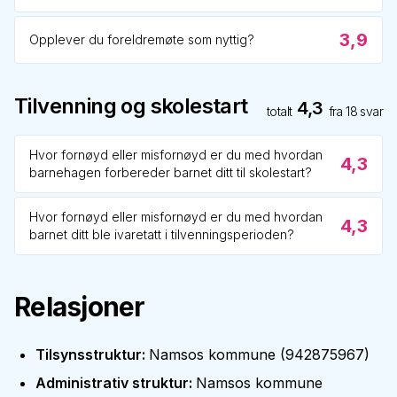
3,9
Opplever du foreldremøte som nyttig?
Tilvenning og skolestart
4,3
totalt
fra
18
svar
Hvor fornøyd eller misfornøyd er du med hvordan
4,3
barnehagen forbereder barnet ditt til skolestart?
Hvor fornøyd eller misfornøyd er du med hvordan
4,3
barnet ditt ble ivaretatt i tilvenningsperioden?
Relasjoner
Tilsynsstruktur
:
Namsos kommune
(
942875967
)
Administrativ struktur
:
Namsos kommune