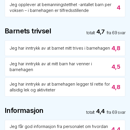
Jeg opplever at bemanningstetthet -antallet barn per
4
voksen – i barnehagen er tilfredsstillende
Barnets trivsel
4,7
totalt
fra
69
svar
4,8
Jeg har inntrykk av at barnet mitt trives i barnehagen
Jeg har inntrykk av at mitt barn har venner i
4,5
barnehagen
Jeg har inntrykk av at barnehagen legger til rette for
4,8
allsidig lek og aktiviteter
Informasjon
4,4
totalt
fra
69
svar
Jeg får god informasjon fra personalet om hvordan
4,4