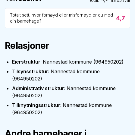
totalt
fra
65
svar
Totalt sett, hvor fornøyd eller misfornøyd er du med
4,7
din barnehage?
Relasjoner
Eierstruktur
:
Nannestad kommune
(
964950202
)
Tilsynsstruktur
:
Nannestad kommune
(
964950202
)
Administrativ struktur
:
Nannestad kommune
(
964950202
)
Tilknytningsstruktur
:
Nannestad kommune
(
964950202
)
Andre barnehager i