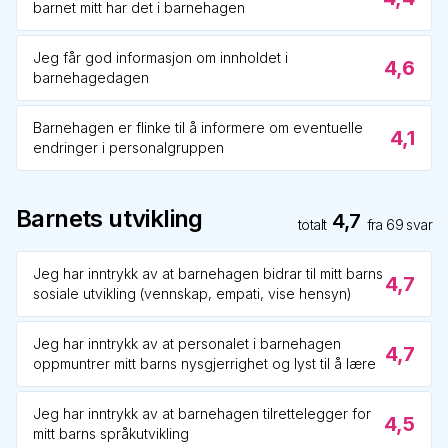
barnet mitt har det i barnehagen
Jeg får god informasjon om innholdet i
4,6
barnehagedagen
Barnehagen er flinke til å informere om eventuelle
4,1
endringer i personalgruppen
Barnets utvikling
4,7
totalt
fra
69
svar
Jeg har inntrykk av at barnehagen bidrar til mitt barns
4,7
sosiale utvikling (vennskap, empati, vise hensyn)
Jeg har inntrykk av at personalet i barnehagen
4,7
oppmuntrer mitt barns nysgjerrighet og lyst til å lære
Jeg har inntrykk av at barnehagen tilrettelegger for
4,5
mitt barns språkutvikling