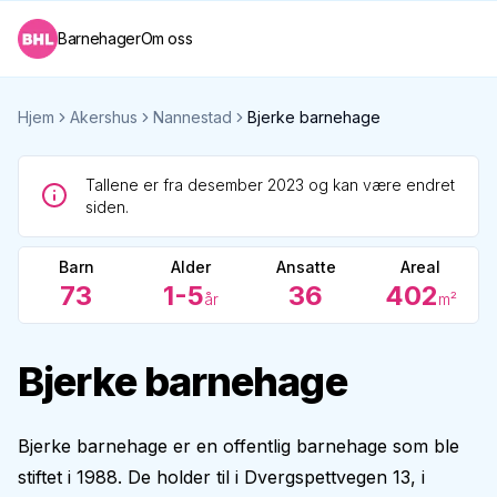
Barnehager
Om oss
Hjem
Akershus
Nannestad
Bjerke barnehage
Tallene er fra desember 2023 og kan være endret
siden.
Barn
Alder
Ansatte
Areal
73
1-5
36
402
år
m²
Bjerke barnehage
Bjerke barnehage er en offentlig barnehage som ble
stiftet i 1988. De holder til i Dvergspettvegen 13, i