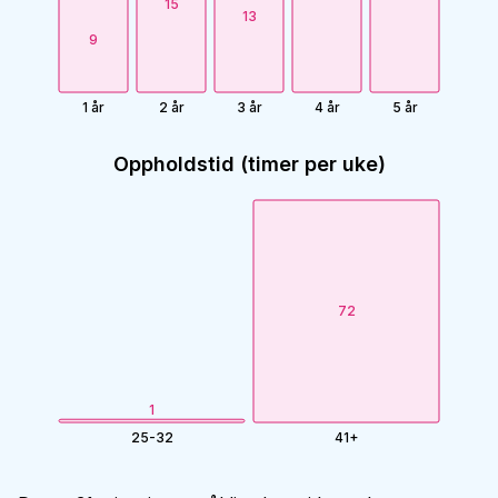
15
13
9
1 år
2 år
3 år
4 år
5 år
Oppholdstid (timer per uke)
72
1
25-32
41+