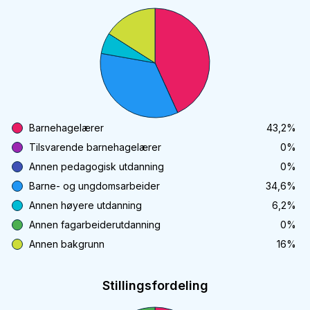
Barnehagelærer
43,2
%
Tilsvarende barnehagelærer
0
%
Annen pedagogisk utdanning
0
%
Barne- og ungdomsarbeider
34,6
%
Annen høyere utdanning
6,2
%
Annen fagarbeiderutdanning
0
%
Annen bakgrunn
16
%
Stillingsfordeling