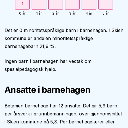
1
0 år
1 år
2 år
3 år
4 år
5 år
Det er 0 minoritetsspråklige barn i barnehagen. I Skien
kommune er andelen minoritetsspråklige
barnehagebarn 21,9 %.
Ingen barn i barnehagen har vedtak om
spesialpedagogisk hjelp.
Ansatte i barnehagen
Betanien barnehage har 12 ansatte. Det gir 5,9 barn
per årsverk i grunnbemanningen, over gjennomsnittet
i Skien kommune på 5,8. Per barnehagelærer eller