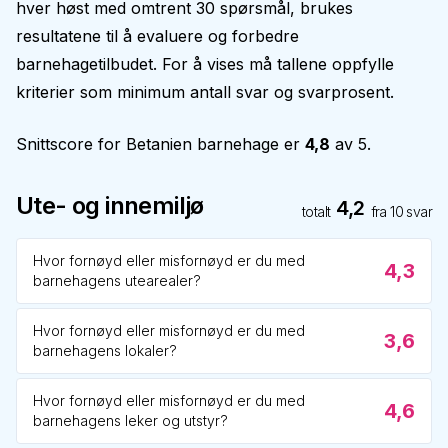
hver høst med omtrent 30 spørsmål, brukes
resultatene til å evaluere og forbedre
barnehagetilbudet. For å vises må tallene oppfylle
kriterier som minimum antall svar og svarprosent.
Snittscore for
Betanien barnehage
er
4,8
av 5.
Ute- og innemiljø
4,2
totalt
fra
10
svar
Hvor fornøyd eller misfornøyd er du med
4,3
barnehagens utearealer?
Hvor fornøyd eller misfornøyd er du med
3,6
barnehagens lokaler?
Hvor fornøyd eller misfornøyd er du med
4,6
barnehagens leker og utstyr?