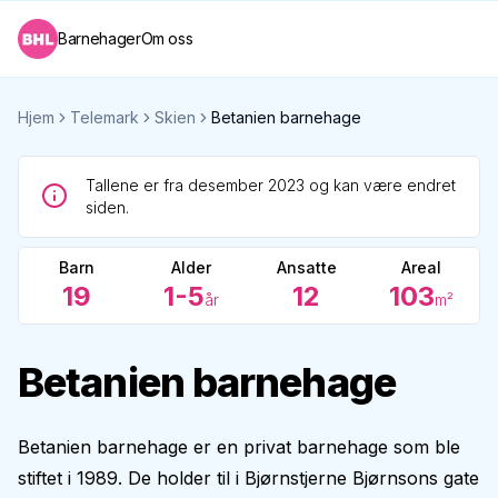
Barnehager
Om oss
Hjem
Telemark
Skien
Betanien barnehage
Tallene er fra desember 2023 og kan være endret
siden.
Barn
Alder
Ansatte
Areal
19
1-5
12
103
år
m²
Betanien barnehage
Betanien barnehage er en privat barnehage som ble
stiftet i 1989. De holder til i Bjørnstjerne Bjørnsons gate