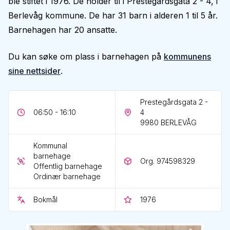
ble stiftet i 1976. De holder til i Prestegårdsgata 2 - 4, i
Berlevåg kommune. De har 31 barn i alderen 1 til 5 år.
Barnehagen har 20 ansatte.
Du kan søke om plass i barnehagen på
kommunens
sine nettsider
.
Prestegårdsgata 2 -
06:50 - 16:10
4
9980
BERLEVÅG
Kommunal
barnehage
Org. 974598329
Offentlig barnehage
Ordinær barnehage
Bokmål
1976