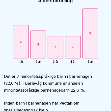
Aldersfordeling
9
6
5
4
4
1 år
2 år
3 år
4 år
5 år
Det er 7 minoritetsspråklige barn i barnehagen
(22,6 %). I Berlevåg kommune er andelen
minoritetsspråklige barnehagebarn 22,6 %.
Ingen barn i barnehagen har vedtak om
spesialpedagogisk hjelp.