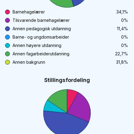
Barnehagelærer
34,1
%
Tilsvarende barnehagelærer
0
%
Annen pedagogisk utdanning
11,4
%
Barne- og ungdomsarbeider
0
%
Annen høyere utdanning
0
%
Annen fagarbeiderutdanning
22,7
%
Annen bakgrunn
31,8
%
Stillingsfordeling