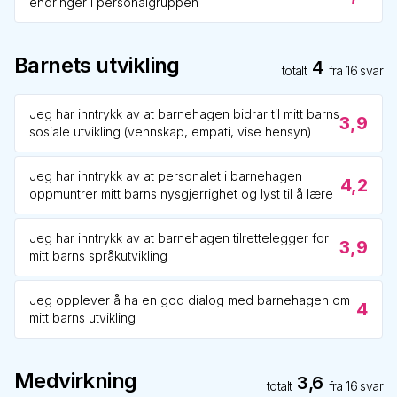
endringer i personalgruppen
Barnets utvikling
4
totalt
fra
16
svar
Jeg har inntrykk av at barnehagen bidrar til mitt barns
3,9
sosiale utvikling (vennskap, empati, vise hensyn)
Jeg har inntrykk av at personalet i barnehagen
4,2
oppmuntrer mitt barns nysgjerrighet og lyst til å lære
Jeg har inntrykk av at barnehagen tilrettelegger for
3,9
mitt barns språkutvikling
Jeg opplever å ha en god dialog med barnehagen om
4
mitt barns utvikling
Medvirkning
3,6
totalt
fra
16
svar