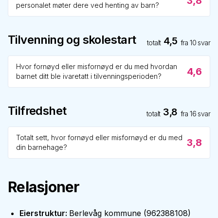
3,8
personalet møter dere ved henting av barn?
Tilvenning og skolestart
4,5
totalt
fra
10
svar
Hvor fornøyd eller misfornøyd er du med hvordan
4,6
barnet ditt ble ivaretatt i tilvenningsperioden?
Tilfredshet
3,8
totalt
fra
16
svar
Totalt sett, hvor fornøyd eller misfornøyd er du med
3,8
din barnehage?
Relasjoner
Eierstruktur
:
Berlevåg kommune
(
962388108
)