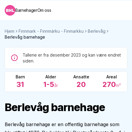
Barnehager
Om oss
Hjem
Finnmark - Finnmárku - Finmarkku
Berlevåg
Berlevåg barnehage
Tallene er fra desember 2023 og kan være endret
siden.
Barn
Alder
Ansatte
Areal
31
1-5
20
270
år
m²
Berlevåg barnehage
Berlevåg barnehage er en offentlig barnehage som