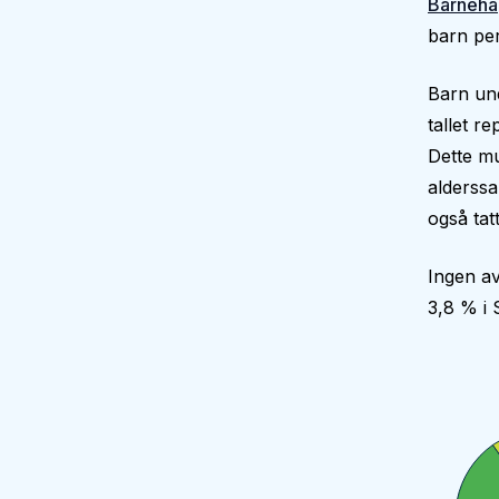
Barneha
barn per
Barn und
tallet r
Dette mu
alderssa
også tatt
Ingen av
3,8 % i