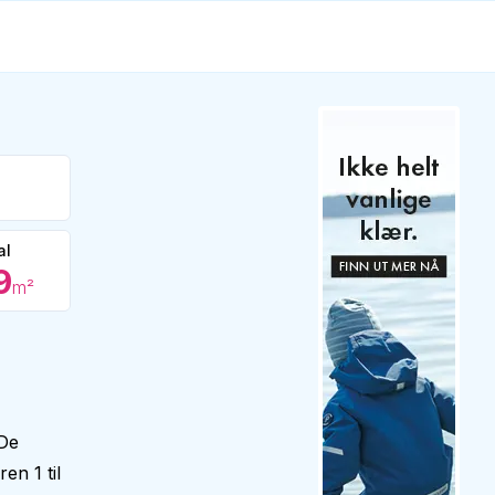
al
9
m²
 De
en 1 til