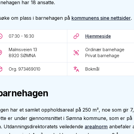
rnehagen har 18 ansatte.
søke om plass i barnehagen på
kommunens sine nettsider
.
07:30 - 16:30
Hjemmeside
Malmsveien 13
Ordinær barnehage
8920
SØMNA
Privat barnehage
Org. 973469010
Bokmål
barnehagen
en har et samlet oppholdsareal på 250 m², noe som gir 7,
ette er under gjennomsnittet i Sømna kommune, som er på 
. Utdanningsdirektoratets veiledende
arealnorm
anbefaler 