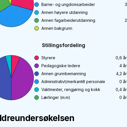
Barne- og ungdomsarbeider
3
Annen høyere utdanning
Annen fagarbeiderutdanning
2
Annen bakgrunn
Stillingsfordeling
Styrere
0,6
år
Pedagogiske ledere
4
år
Annen grunnbemanning
4,2
år
Administrativt/merkantilt personale
0
år
Vaktmester, rengjøring og kokk
0,4
år
Lærlinger (m.m)
0
år
ldreundersøkelsen