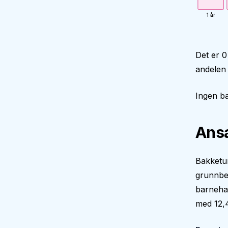
1 år
Det er 
andelen
Ingen ba
Ansa
Bakketun
grunnbe
barneha
med 12,4