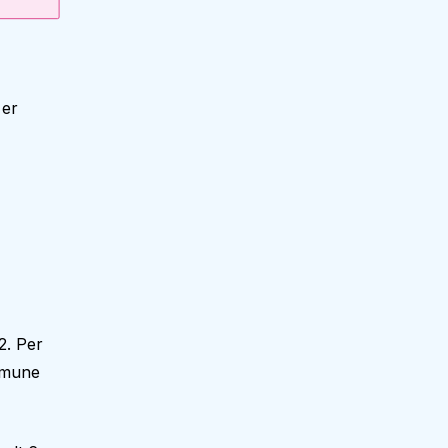
 er
2. Per
mmune