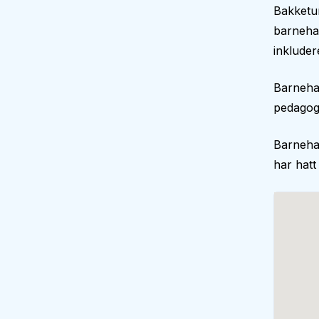
Bakketu
barnehag
inkluder
Barnehag
pedagogi
Barneha
har hatt