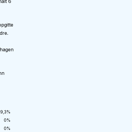
alt 6
pgitte
dre.
nehagen
nn
29,3
%
0
%
0
%