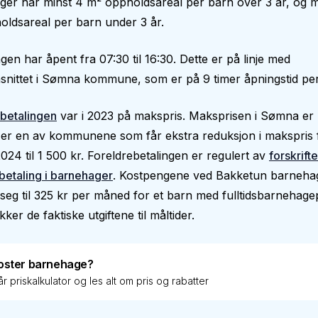
er har minst 4 m² oppholdsareal per barn over 3 år, og m
ldsareal per barn under 3 år.
en har åpent fra 07:30 til 16:30. Dette er på linje med
nittet i Sømna kommune, som er på 9 timer åpningstid per
betalingen
var i 2023 på makspris. Maksprisen i Sømna er 
er en av kommunene som får ekstra reduksjon i makspris f
024 til 1 500 kr. Foreldrebetalingen er regulert av
forskrift
betaling i barnehager
. Kostpengene ved Bakketun barneha
seg til 325 kr per måned for et barn med fulltidsbarnehage
ker de faktiske utgiftene til måltider.
oster barnehage?
r priskalkulator og les alt om pris og rabatter