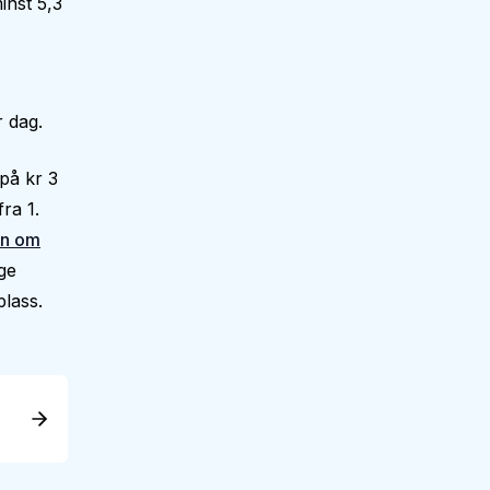
inst 5,3
 dag.
på kr 3
ra 1.
en om
ge
plass.