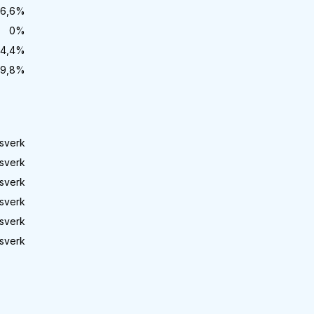
6,6
%
0
%
4,4
%
9,8
%
sverk
sverk
sverk
sverk
sverk
sverk