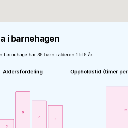
a i barnehagen
 barnehage har 35 barn i alderen 1 til 5 år.
Aldersfordeling
Oppholdstid (timer per
32
9
7
6
3