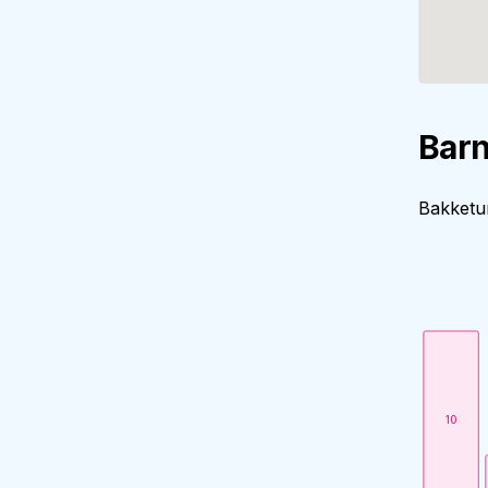
Barn
Bakketun
10