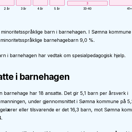
3
2 år
3 år
4 år
5 år
33-40
41+
0 minoritetsspråklige barn i barnehagen. I Sømna kommune
 minoritetsspråklige barnehagebarn 9,0 %.
rn i barnehagen har vedtak om spesialpedagogisk hjelp.
tte i barnehagen
 barnehage har 18 ansatte. Det gir 5,1 barn per årsverk i
manningen, under gjennomsnittet i Sømna kommune på 5,
gelærer eller tilsvarende er det 16,3 barn, mot Sømna ko
.