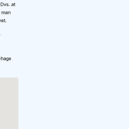
Dvs. at
r man
et.
r
ehage