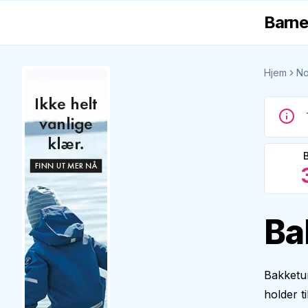
Barne
Hjem
No
Ba
Bakketun
holder t