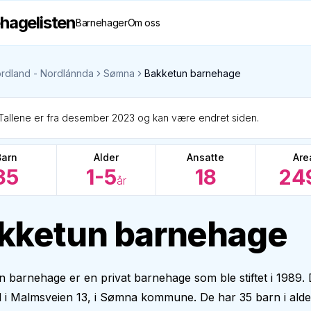
hagelisten
Barnehager
Om oss
rdland - Nordlánnda
Sømna
Bakketun barnehage
Tallene er fra desember 2023 og kan være endret siden.
Barn
Alder
Ansatte
Are
35
1-5
18
24
år
kketun barnehage
 barnehage er en privat barnehage som ble stiftet i 1989.
il i Malmsveien 13, i Sømna kommune. De har 35 barn i alder