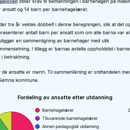
geloven
stiller krav til bemanningen i barnehagen på makim
 ansatt og 14 barn per barnehagelærer.
er tre år vektes dobbelt i denne beregningen, slik at det op
epresenterer antall barn per ansatt som om alle barna var el
liggjør en sammenligning av barnehager med ulik
mmensetning. I tillegg er barnas avtalte oppholdstid i bar
 i betraktning.
 de ansatte er menn. Til sammenlikning er snittandelen me
 Sømna kommune.
Fordeling av ansatte etter utdanning
Barnehagelærer
Tilsvarende barnehagelærer
Annen pedagogisk utdanning