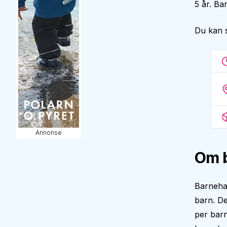
5 år. Ba
Du kan 
Annonse
Om 
Barnehag
barn. D
per barn