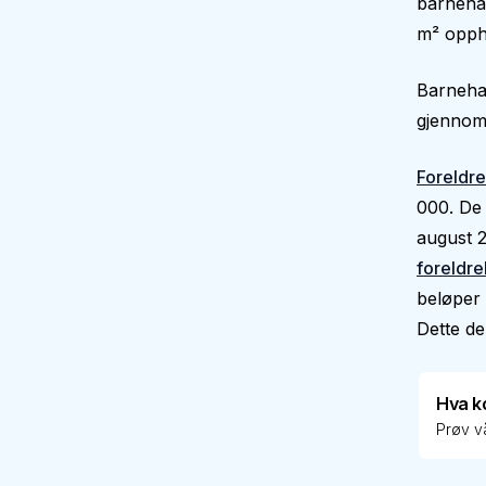
barnehag
m² oppho
Barnehag
gjennoms
Foreldre
000. De 
august 2
foreldre
beløper 
Dette dek
Hva k
Prøv vå