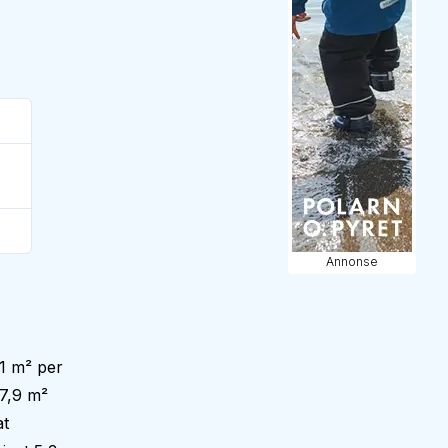
Annonse
1 m² per
7,9 m²
at