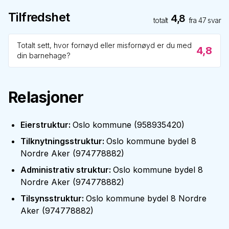
Tilfredshet
4,8
totalt
fra
47
svar
Totalt sett, hvor fornøyd eller misfornøyd er du med
4,8
din barnehage?
Relasjoner
Eierstruktur
:
Oslo kommune
(
958935420
)
Tilknytningsstruktur
:
Oslo kommune bydel 8
Nordre Aker
(
974778882
)
Administrativ struktur
:
Oslo kommune bydel 8
Nordre Aker
(
974778882
)
Tilsynsstruktur
:
Oslo kommune bydel 8 Nordre
Aker
(
974778882
)