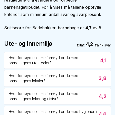
resultatene til å evaluere og forbedre
barnehagetilbudet. For å vises må tallene oppfylle
kriterier som minimum antall svar og svarprosent.
Snittscore for
Badebakken barnehage
er
4,7
av 5.
Ute- og innemiljø
4,2
totalt
fra
47
svar
Hvor fornøyd eller misfornøyd er du med
4,1
barnehagens utearealer?
Hvor fornøyd eller misfornøyd er du med
3,8
barnehagens lokaler?
Hvor fornøyd eller misfornøyd er du med
4,2
barnehagens leker og utstyr?
Hvor fornøyd eller misfornøyd er du med hygienen i
4,6