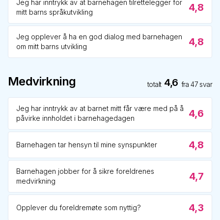
Jeg har inntrykk av at barnehagen tilrettelegger for
4,8
mitt barns språkutvikling
Jeg opplever å ha en god dialog med barnehagen
4,8
om mitt barns utvikling
Medvirkning
4,6
totalt
fra
47
svar
Jeg har inntrykk av at barnet mitt får være med på å
4,6
påvirke innholdet i barnehagedagen
4,8
Barnehagen tar hensyn til mine synspunkter
Barnehagen jobber for å sikre foreldrenes
4,7
medvirkning
4,3
Opplever du foreldremøte som nyttig?