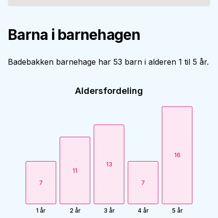
Barna i barnehagen
Badebakken barnehage har 53 barn i alderen 1 til 5 år.
Aldersfordeling
16
13
11
7
7
1 år
2 år
3 år
4 år
5 år