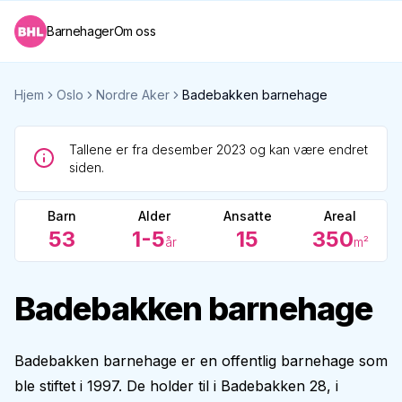
Barnehager
Om oss
Hjem
Oslo
Nordre Aker
Badebakken barnehage
Tallene er fra desember 2023 og kan være endret
siden.
Barn
Alder
Ansatte
Areal
53
1-5
15
350
år
m²
Badebakken barnehage
Badebakken barnehage er en offentlig barnehage som
ble stiftet i 1997. De holder til i Badebakken 28, i