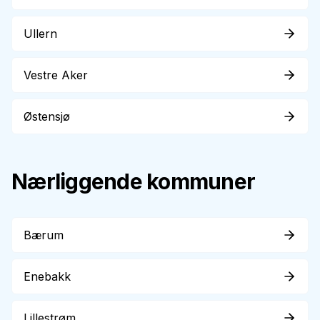
Ullern
Vestre Aker
Østensjø
Nærliggende kommuner
Bærum
Enebakk
Lillestrøm