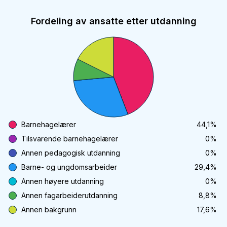
Fordeling av ansatte etter utdanning
Barnehagelærer
44,1
%
Tilsvarende barnehagelærer
0
%
Annen pedagogisk utdanning
0
%
Barne- og ungdomsarbeider
29,4
%
Annen høyere utdanning
0
%
Annen fagarbeiderutdanning
8,8
%
Annen bakgrunn
17,6
%