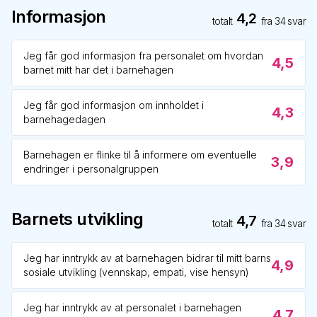
Informasjon
4,2
totalt
fra
34
svar
Jeg får god informasjon fra personalet om hvordan
4,5
barnet mitt har det i barnehagen
Jeg får god informasjon om innholdet i
4,3
barnehagedagen
Barnehagen er flinke til å informere om eventuelle
3,9
endringer i personalgruppen
Barnets utvikling
4,7
totalt
fra
34
svar
Jeg har inntrykk av at barnehagen bidrar til mitt barns
4,9
sosiale utvikling (vennskap, empati, vise hensyn)
Jeg har inntrykk av at personalet i barnehagen
4,7