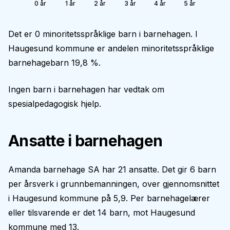
0 år
1 år
2 år
3 år
4 år
5 år
Det er 0 minoritetsspråklige barn i barnehagen. I
Haugesund kommune er andelen minoritetsspråklige
barnehagebarn 19,8 %.
Ingen barn i barnehagen har vedtak om
spesialpedagogisk hjelp.
Ansatte i barnehagen
Amanda barnehage SA har 21 ansatte. Det gir 6 barn
per årsverk i grunnbemanningen, over gjennomsnittet
i Haugesund kommune på 5,9. Per barnehagelærer
eller tilsvarende er det 14 barn, mot Haugesund
kommune med 13.