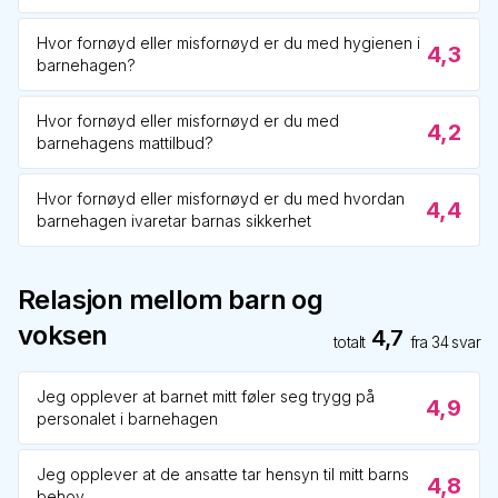
Hvor fornøyd eller misfornøyd er du med hygienen i
4,3
barnehagen?
Hvor fornøyd eller misfornøyd er du med
4,2
barnehagens mattilbud?
Hvor fornøyd eller misfornøyd er du med hvordan
4,4
barnehagen ivaretar barnas sikkerhet
Relasjon mellom barn og
voksen
4,7
totalt
fra
34
svar
Jeg opplever at barnet mitt føler seg trygg på
4,9
personalet i barnehagen
Jeg opplever at de ansatte tar hensyn til mitt barns
4,8
behov