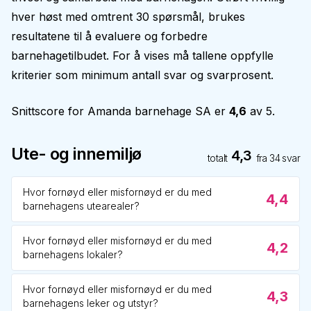
hver høst med omtrent 30 spørsmål, brukes
resultatene til å evaluere og forbedre
barnehagetilbudet. For å vises må tallene oppfylle
kriterier som minimum antall svar og svarprosent.
Snittscore for
Amanda barnehage SA
er
4,6
av 5.
Ute- og innemiljø
4,3
totalt
fra
34
svar
Hvor fornøyd eller misfornøyd er du med
4,4
barnehagens utearealer?
Hvor fornøyd eller misfornøyd er du med
4,2
barnehagens lokaler?
Hvor fornøyd eller misfornøyd er du med
4,3
barnehagens leker og utstyr?