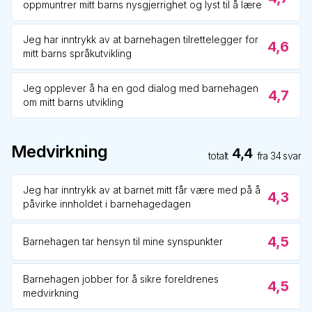
oppmuntrer mitt barns nysgjerrighet og lyst til å lære
Jeg har inntrykk av at barnehagen tilrettelegger for
4,6
mitt barns språkutvikling
Jeg opplever å ha en god dialog med barnehagen
4,7
om mitt barns utvikling
Medvirkning
4,4
totalt
fra
34
svar
Jeg har inntrykk av at barnet mitt får være med på å
4,3
påvirke innholdet i barnehagedagen
4,5
Barnehagen tar hensyn til mine synspunkter
Barnehagen jobber for å sikre foreldrenes
4,5
medvirkning