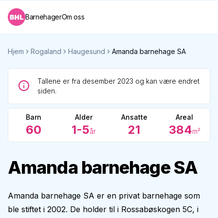
Barnehager
Om oss
Hjem
Rogaland
Haugesund
Amanda barnehage SA
Tallene er fra desember 2023 og kan være endret
siden.
Barn
Alder
Ansatte
Areal
60
1-5
21
384
år
m²
Amanda barnehage SA
Amanda barnehage SA er en privat barnehage som
ble stiftet i 2002. De holder til i Rossabøskogen 5C, i