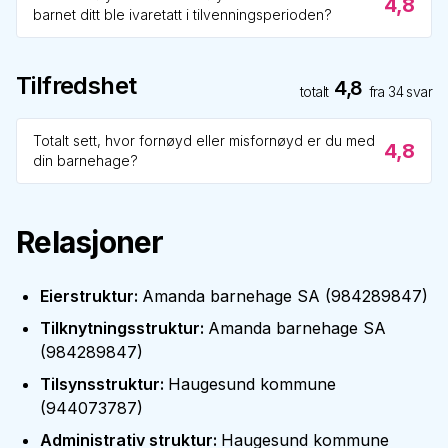
4,8
barnet ditt ble ivaretatt i tilvenningsperioden?
Tilfredshet
4,8
totalt
fra
34
svar
Totalt sett, hvor fornøyd eller misfornøyd er du med
4,8
din barnehage?
Relasjoner
Eierstruktur
:
Amanda barnehage SA
(
984289847
)
Tilknytningsstruktur
:
Amanda barnehage SA
(
984289847
)
Tilsynsstruktur
:
Haugesund kommune
(
944073787
)
Administrativ struktur
:
Haugesund kommune