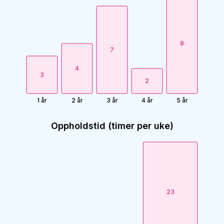
8
7
4
3
2
1 år
2 år
3 år
4 år
5 år
Oppholdstid (timer per uke)
23