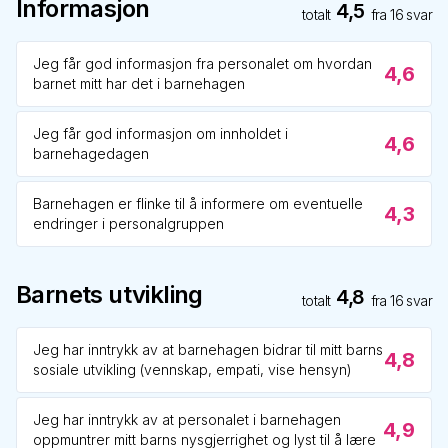
Informasjon
4,5
totalt
fra
16
svar
Jeg får god informasjon fra personalet om hvordan
4,6
barnet mitt har det i barnehagen
Jeg får god informasjon om innholdet i
4,6
barnehagedagen
Barnehagen er flinke til å informere om eventuelle
4,3
endringer i personalgruppen
Barnets utvikling
4,8
totalt
fra
16
svar
Jeg har inntrykk av at barnehagen bidrar til mitt barns
4,8
sosiale utvikling (vennskap, empati, vise hensyn)
Jeg har inntrykk av at personalet i barnehagen
4,9
oppmuntrer mitt barns nysgjerrighet og lyst til å lære