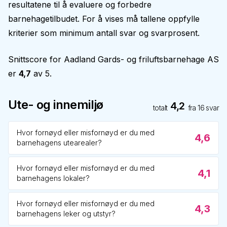
resultatene til å evaluere og forbedre
barnehagetilbudet. For å vises må tallene oppfylle
kriterier som minimum antall svar og svarprosent.
Snittscore for
Aadland Gards- og friluftsbarnehage AS
er
4,7
av 5.
Ute- og innemiljø
4,2
totalt
fra
16
svar
Hvor fornøyd eller misfornøyd er du med
4,6
barnehagens utearealer?
Hvor fornøyd eller misfornøyd er du med
4,1
barnehagens lokaler?
Hvor fornøyd eller misfornøyd er du med
4,3
barnehagens leker og utstyr?