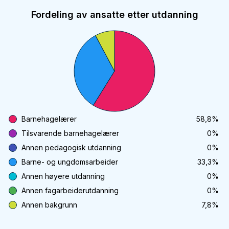
Fordeling av ansatte etter utdanning
Barnehagelærer
58,8
%
Tilsvarende barnehagelærer
0
%
Annen pedagogisk utdanning
0
%
Barne- og ungdomsarbeider
33,3
%
Annen høyere utdanning
0
%
Annen fagarbeiderutdanning
0
%
Annen bakgrunn
7,8
%