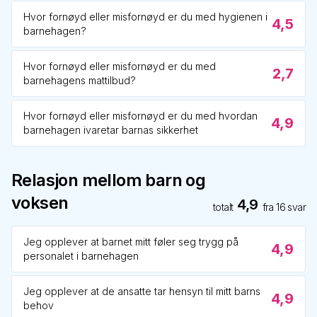
Hvor fornøyd eller misfornøyd er du med hygienen i
4,5
barnehagen?
Hvor fornøyd eller misfornøyd er du med
2,7
barnehagens mattilbud?
Hvor fornøyd eller misfornøyd er du med hvordan
4,9
barnehagen ivaretar barnas sikkerhet
Relasjon mellom barn og
voksen
4,9
totalt
fra
16
svar
Jeg opplever at barnet mitt føler seg trygg på
4,9
personalet i barnehagen
Jeg opplever at de ansatte tar hensyn til mitt barns
4,9
behov