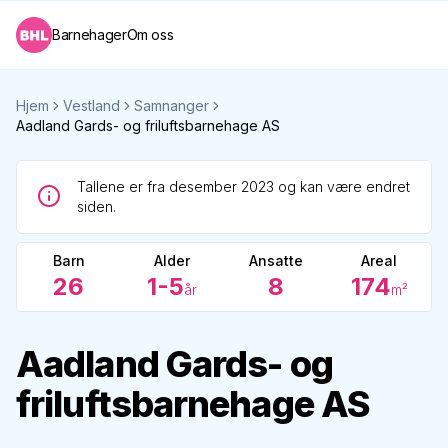
Barnehager
Om oss
Hjem
Vestland
Samnanger
Aadland Gards- og friluftsbarnehage AS
Tallene er fra desember 2023 og kan være endret
siden.
Barn
Alder
Ansatte
Areal
26
1-5
8
174
år
m²
Aadland Gards- og
friluftsbarnehage AS